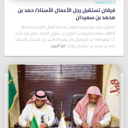
أخبار الجمعية
فرقان تستقبل رجل الأعمال الأستاذ/ ﺣﻤﺪ ﺑﻦ
ﻣﺤﻤﺪ ﺑﻦ ﺳﻌﻴﺪان
استقبل مدير عام جمعية فرقان لتحفيظ القرآن الكريم بمحافظة
الطائف سعادة المهندس/ فوزي بن عليوي الجعيد، صباح يوم الأحد
12 صفر 1448هـ الموافق 26 يوليو 2026م، رجل الأعمال الأستاذ/
حمد بن محمد بن سعيدان، وذلك
اقرأ المزيد