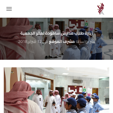
GATION
زيارة طلاب مدارس سامودة لمقر الجمعية
نشر بواسطة
مشرف الموقع
في
12 فبراير,2018