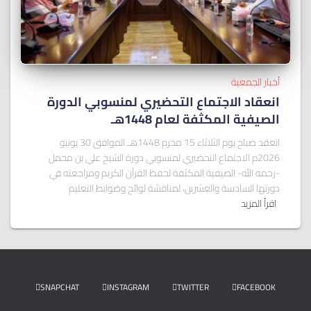
أخبار الجمعية
انعقاد الاجتماع التحضيري لمنسوبي الدورة
الصيفية المكثفة لعام 1448هـ
انعقد صباح يوم الثلاثاء 15 محرم 1448هـ الموافق 30 يونيو
2026م الاجتماع التحضيري لمنسوبي دورة الشيخ علي بن محمل
-رحمه الله- الصيفية المكثفة لحفظ القرآن الكريم ومراجعته في
دورتها السادسة والعشرين، لمناقشة لوائح وضوابط التعليم
اقرأ المزيد
SNAPCHAT
INSTAGRAM
TWITTER
FACEBOOK