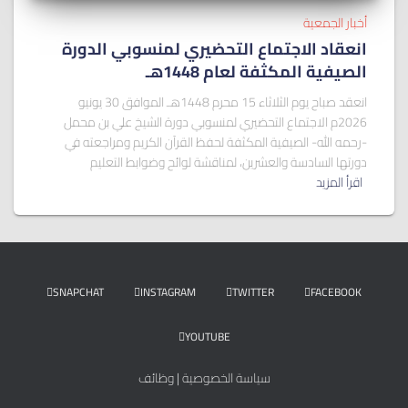
أخبار الجمعية
انعقاد الاجتماع التحضيري لمنسوبي الدورة
الصيفية المكثفة لعام 1448هـ
انعقد صباح يوم الثلاثاء 15 محرم 1448هـ الموافق 30 يونيو
2026م الاجتماع التحضيري لمنسوبي دورة الشيخ علي بن محمل
-رحمه الله- الصيفية المكثفة لحفظ القرآن الكريم ومراجعته في
دورتها السادسة والعشرين، لمناقشة لوائح وضوابط التعليم
اقرأ المزيد
SNAPCHAT
INSTAGRAM
TWITTER
FACEBOOK
YOUTUBE
سياسة الخصوصية
|
وظائف