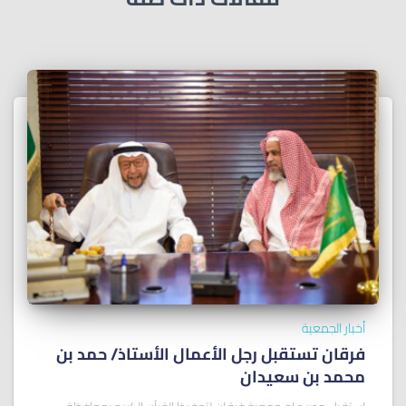
أخبار الجمعية
فرقان تستقبل رجل الأعمال الأستاذ/ ﺣﻤﺪ ﺑﻦ
ﻣﺤﻤﺪ ﺑﻦ ﺳﻌﻴﺪان