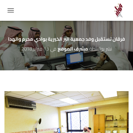
GATION
فرقان تستقبل وفد جمعية البر الخيرية بوادي محرم والهدا
نشر بواسطة
مشرف الموقع
في
13 فبراير,2018