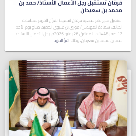
فرقان تستقبل رجل الأعمال الأستاذ/ ﺣﻤﺪ ﺑﻦ
ﻣﺤﻤﺪ ﺑﻦ ﺳﻌﻴﺪان
استقبل مدير عام جمعية فرقان لتحفيظ القرآن الكريم بمحافظة
الطائف سعادة المهندس/ فوزي بن عليوي الجعيد، صباح يوم الأحد
12 صفر 1448هـ الموافق 26 يوليو 2026م، رجل الأعمال الأستاذ/
حمد بن محمد بن سعيدان، وذلك
اقرأ المزيد