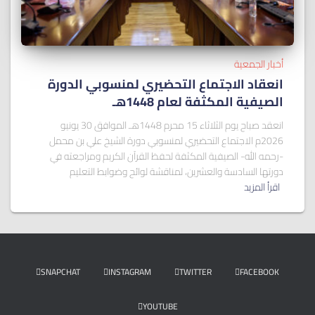
أخبار الجمعية
انعقاد الاجتماع التحضيري لمنسوبي الدورة
الصيفية المكثفة لعام 1448هـ
انعقد صباح يوم الثلاثاء 15 محرم 1448هـ الموافق 30 يونيو
2026م الاجتماع التحضيري لمنسوبي دورة الشيخ علي بن محمل
-رحمه الله- الصيفية المكثفة لحفظ القرآن الكريم ومراجعته في
دورتها السادسة والعشرين، لمناقشة لوائح وضوابط التعليم
اقرأ المزيد
SNAPCHAT
INSTAGRAM
TWITTER
FACEBOOK
YOUTUBE