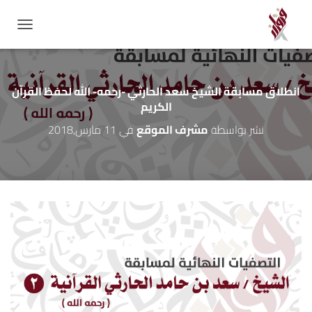
GATION
انطلاق مسابقة الشيخ سعد الحارثي -رحمه- الله لحفظ القرآن
الكريم
نشر بواسطة
مشرف الموقع
في
11 مارس,2018