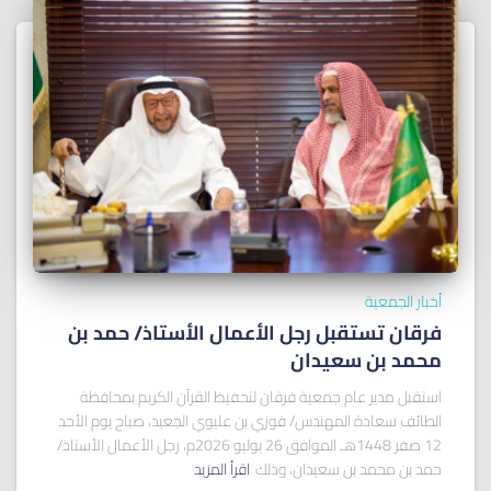
أخبار الجمعية
فرقان تستقبل رجل الأعمال الأستاذ/ ﺣﻤﺪ ﺑﻦ
ﻣﺤﻤﺪ ﺑﻦ ﺳﻌﻴﺪان
استقبل مدير عام جمعية فرقان لتحفيظ القرآن الكريم بمحافظة
الطائف سعادة المهندس/ فوزي بن عليوي الجعيد، صباح يوم الأحد
12 صفر 1448هـ الموافق 26 يوليو 2026م، رجل الأعمال الأستاذ/
حمد بن محمد بن سعيدان، وذلك
اقرأ المزيد