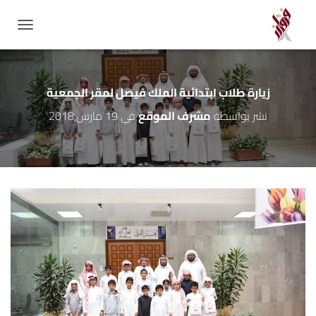
GATION
زيارة طلاب ابتدائية الملك فيصل لمقر الجمعية
نشر بواسطة
مشرف الموقع
في
19 مارس,2018