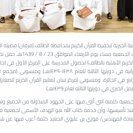
ة الخيرية لتحفيظ القرآن الكريم بمحافظة الطائف (فرقان) فضيلة ال
موسى السهلي أقامت الجمعية مساء 
لكريم الأهلية بالطائف) لحصول المدرسة على المركز الأول في (جا
المعاهد والمراكز القرآنية في دورتها الثالثة للعام ٨
ابع في الجائزة، ومنسوبي (مركز تبيان لتعليم القرآن الكريم للصغا
 الخيري في دورتها الثالثه لعام ١٤٣9هـ).
معية كلمته التي أثنى فيها على الجهود المبذولة من الجميع وتمي
نذ تأسيسها، وأن خدمة كتاب الله هو الهدف الأسمى لجمعية فر
دة المهندس/ فوزي بن عليوي الجعيد كلمة أعرب فيها عن شك