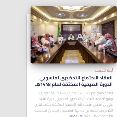
أخبار الجمعية
انعقاد الاجتماع التحضيري لمنسوبي
الدورة الصيفية المكثفة لعام 1448هـ
انعقد صباح يوم الثلاثاء 15 محرم 1448هـ الموافق 30
يونيو 2026م الاجتماع التحضيري لمنسوبي دورة الشيخ
علي بن محمل -رحمه الله- الصيفية المكثفة لحفظ القرآن
الكريم ومراجعته في دورتها السادسة والعشرين، لمناقشة
لوائح وضوابط التعليم
اقرأ المزيد