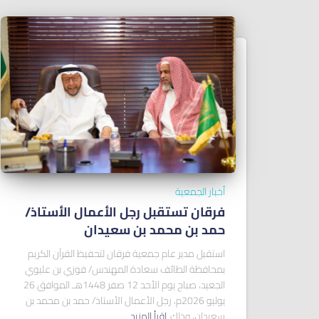
أخبار الجمعية
فرقان تستقبل رجل الأعمال الأستاذ/
ﺣﻤﺪ ﺑﻦ ﻣﺤﻤﺪ ﺑﻦ ﺳﻌﻴﺪان
استقبل مدير عام جمعية فرقان لتحفيظ القرآن الكريم
بمحافظة الطائف سعادة المهندس/ فوزي بن عليوي
الجعيد، صباح يوم الأحد 12 صفر 1448هـ الموافق 26
يوليو 2026م، رجل الأعمال الأستاذ/ حمد بن محمد بن
سعيدان، وذلك
اقرأ المزيد