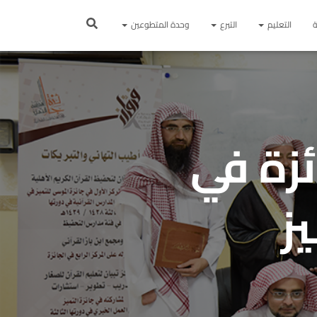
ة
التعليم
التبرع
وحدة المتطوعين
ئزة في
ز