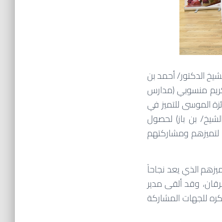
شيخ الدكتور/ أحمد بن
يوم الأربعاء الموافق 23 / 8 / 1439هـ حفل تكريم منسوبي ‏(مدارس
ئزة الموسى للتميز في
١٤٣-١٤٣٩هـ) ومنسوبي (مجمع الشيخ/ بن باز) لحصول
ر) لتميزهم ومشاركتهم
زهم الذي يعد نجاحاً
قان، وقد ألقى مدير
ره للجهات المشاركة