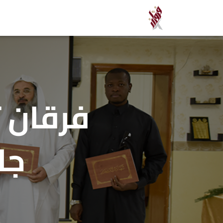
فرقان ت
جا