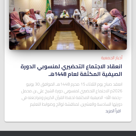
أخبار الجمعية
انعقاد الاجتماع التحضيري لمنسوبي الدورة
الصيفية المكثفة لعام 1448هـ
انعقد صباح يوم الثلاثاء 15 محرم 1448هـ الموافق 30 يونيو
2026م الاجتماع التحضيري لمنسوبي دورة الشيخ علي بن محمل
-رحمه الله- الصيفية المكثفة لحفظ القرآن الكريم ومراجعته في
دورتها السادسة والعشرين، لمناقشة لوائح وضوابط التعليم
اقرأ المزيد