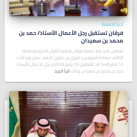
أخبار الجمعية
فرقان تستقبل رجل الأعمال الأستاذ/ ﺣﻤﺪ ﺑﻦ
ﻣﺤﻤﺪ ﺑﻦ ﺳﻌﻴﺪان
استقبل مدير عام جمعية فرقان لتحفيظ القرآن الكريم بمحافظة
الطائف سعادة المهندس/ فوزي بن عليوي الجعيد، صباح يوم الأحد
12 صفر 1448هـ الموافق 26 يوليو 2026م، رجل الأعمال الأستاذ/
حمد بن محمد بن سعيدان، وذلك
اقرأ المزيد