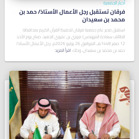
أخبار الجمعية
فرقان تستقبل رجل الأعمال الأستاذ/ ﺣﻤﺪ ﺑﻦ
ﻣﺤﻤﺪ ﺑﻦ ﺳﻌﻴﺪان
استقبل مدير عام جمعية فرقان لتحفيظ القرآن الكريم بمحافظة
الطائف سعادة المهندس/ فوزي بن عليوي الجعيد، صباح يوم الأحد
12 صفر 1448هـ الموافق 26 يوليو 2026م، رجل الأعمال الأستاذ/
حمد بن محمد بن سعيدان، وذلك
اقرأ المزيد