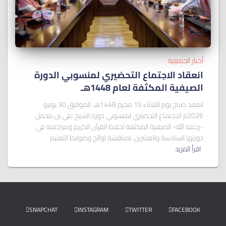
أخبار الجمعية
انعقاد الاجتماع التحضيري لمنسوبي الدورة
الصيفية المكثفة لعام 1448هـ
انعقد صباح يوم الثلاثاء 15 محرم 1448هـ الموافق 30 يونيو
2026م الاجتماع التحضيري لمنسوبي دورة الشيخ علي بن محمل
-رحمه الله- الصيفية المكثفة لحفظ القرآن الكريم ومراجعته في
دورتها السادسة والعشرين، لمناقشة لوائح وضوابط التعليم
اقرأ المزيد
SNAPCHAT
INSTAGRAM
TWITTER
FACEBOOK