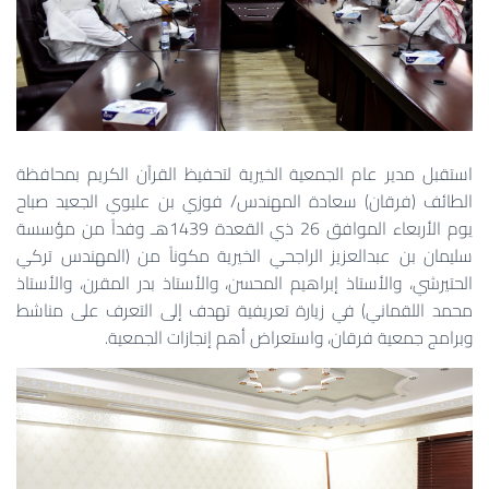
استقبل مدير عام الجمعية الخيرية لتحفيظ القرآن الكريم بمحافظة
الطائف (فرقان) سعادة المهندس/ فوزي بن عليوي الجعيد صباح
يوم الأربعاء الموافق 26 ذي القعدة 1439هـ وفداً من مؤسسة
سليمان بن عبدالعزيز الراجحي الخيرية مكوناً من (المهندس تركي
الحتيرشي، والأستاذ إبراهيم المحسن، والأستاذ بدر المقرن، والأستاذ
محمد اللقماني) في زيارة تعريفية تهدف إلى التعرف على مناشط
وبرامج جمعية فرقان، واستعراض أهم إنجازات الجمعية.