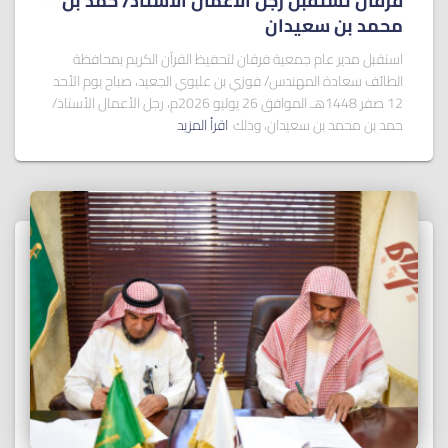
فرقان تستقبل رجل الأعمال الأستاذ/ ﺣﻤﺪ ﺑﻦ
ﻣﺤﻤﺪ ﺑﻦ ﺳﻌﻴﺪان
استقبل مدير عام جمعية فرقان لتحفيظ القرآن الكريم بمحافظة
الطائف سعادة المهندس/ فوزي بن عليوي الجعيد، صباح يوم الأحد
12 صفر 1448هـ الموافق 26 يوليو 2026م، رجل الأعمال الأستاذ/
حمد بن محمد بن سعيدان، وذلك
اقرأ المزيد