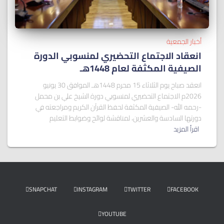
أخبار الجمعية
انعقاد الاجتماع التحضيري لمنسوبي الدورة
الصيفية المكثفة لعام 1448هـ
انعقد صباح يوم الثلاثاء 15 محرم 1448هـ الموافق 30 يونيو
2026م الاجتماع التحضيري لمنسوبي دورة الشيخ علي بن محمل
-رحمه الله- الصيفية المكثفة لحفظ القرآن الكريم ومراجعته في
دورتها السادسة والعشرين، لمناقشة لوائح وضوابط التعليم
اقرأ المزيد
SNAPCHAT
INSTAGRAM
TWITTER
FACEBOOK
YOUTUBE