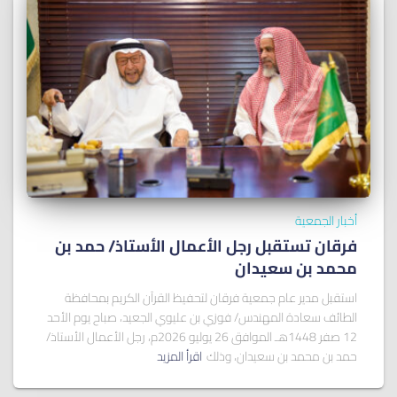
أخبار الجمعية
فرقان تستقبل رجل الأعمال الأستاذ/ ﺣﻤﺪ ﺑﻦ
ﻣﺤﻤﺪ ﺑﻦ ﺳﻌﻴﺪان
استقبل مدير عام جمعية فرقان لتحفيظ القرآن الكريم بمحافظة
الطائف سعادة المهندس/ فوزي بن عليوي الجعيد، صباح يوم الأحد
12 صفر 1448هـ الموافق 26 يوليو 2026م، رجل الأعمال الأستاذ/
حمد بن محمد بن سعيدان، وذلك
اقرأ المزيد