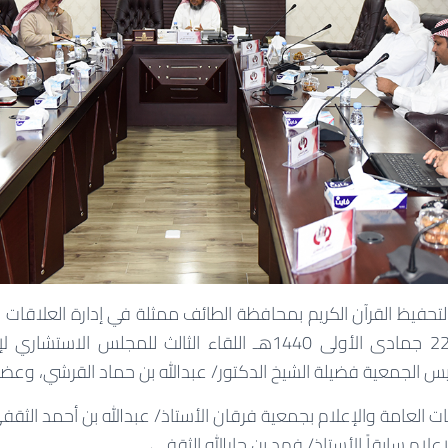
فيظ القرآن الكريم بمحافظة الطائف ممثلة في إدارة العلاقات ا
يوم الإثنين الموافق 22 جمادى الأولى 1440هـ اللقاء الثالث للمجل
رئيس الجمعية فضيلة الشيخ الدكتور/ عبدالله بن حماد القرشي، وعضو
قات العامة والإعلام بجمعية فرقان الأستاذ/ عبدالله بن أحمد الثقف
إعلام سابقاً الأستاذ/ فهد بن جارالله الثقفي