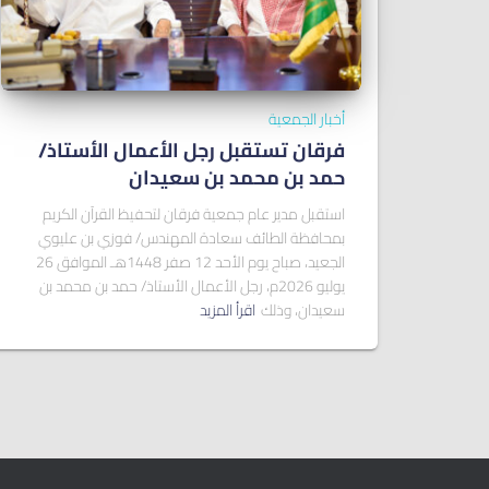
أخبار الجمعية
فرقان تستقبل رجل الأعمال الأستاذ/
ﺣﻤﺪ ﺑﻦ ﻣﺤﻤﺪ ﺑﻦ ﺳﻌﻴﺪان
استقبل مدير عام جمعية فرقان لتحفيظ القرآن الكريم
بمحافظة الطائف سعادة المهندس/ فوزي بن عليوي
الجعيد، صباح يوم الأحد 12 صفر 1448هـ الموافق 26
يوليو 2026م، رجل الأعمال الأستاذ/ حمد بن محمد بن
سعيدان، وذلك
اقرأ المزيد