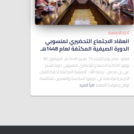
أخبار الجمعية
انعقاد الاجتماع التحضيري لمنسوبي
الدورة الصيفية المكثفة لعام 1448هـ
انعقد صباح يوم الثلاثاء 15 محرم 1448هـ الموافق 30
يونيو 2026م الاجتماع التحضيري لمنسوبي دورة الشيخ
علي بن محمل -رحمه الله- الصيفية المكثفة لحفظ القرآن
الكريم ومراجعته في دورتها السادسة والعشرين، لمناقشة
لوائح وضوابط التعليم
اقرأ المزيد