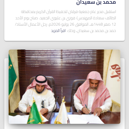
ﻣﺤﻤﺪ ﺑﻦ ﺳﻌﻴﺪان
استقبل مدير عام جمعية فرقان لتحفيظ القرآن الكريم بمحافظة
الطائف سعادة المهندس/ فوزي بن عليوي الجعيد، صباح يوم الأحد
12 صفر 1448هـ الموافق 26 يوليو 2026م، رجل الأعمال الأستاذ/
حمد بن محمد بن سعيدان، وذلك
اقرأ المزيد