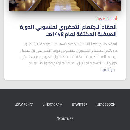
أخبار الجمعية
انعقاد الاجتماع التحضيري لمنسوبي الدورة
الصيفية المكثفة لعام 1448هـ
انعقد صباح يوم الثلاثاء 15 محرم 1448هـ الموافق 30 يونيو
2026م الاجتماع التحضيري لمنسوبي دورة الشيخ علي بن محمل
-رحمه الله- الصيفية المكثفة لحفظ القرآن الكريم ومراجعته في
دورتها السادسة والعشرين، لمناقشة لوائح وضوابط التعليم
اقرأ المزيد
SNAPCHAT
INSTAGRAM
TWITTER
FACEBOOK
YOUTUBE