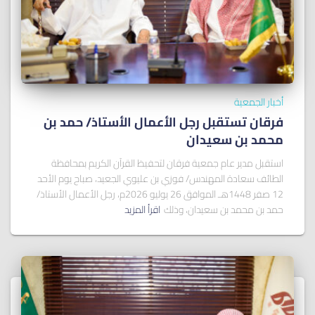
أخبار الجمعية
فرقان تستقبل رجل الأعمال الأستاذ/ ﺣﻤﺪ ﺑﻦ
ﻣﺤﻤﺪ ﺑﻦ ﺳﻌﻴﺪان
استقبل مدير عام جمعية فرقان لتحفيظ القرآن الكريم بمحافظة
الطائف سعادة المهندس/ فوزي بن عليوي الجعيد، صباح يوم الأحد
12 صفر 1448هـ الموافق 26 يوليو 2026م، رجل الأعمال الأستاذ/
حمد بن محمد بن سعيدان، وذلك
اقرأ المزيد