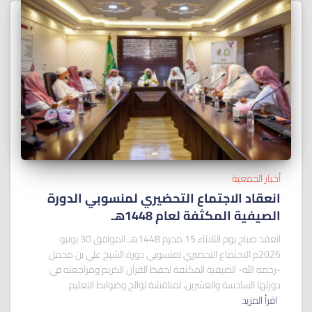
أخبار الجمعية
انعقاد الاجتماع التحضيري لمنسوبي الدورة
الصيفية المكثفة لعام 1448هـ
انعقد صباح يوم الثلاثاء 15 محرم 1448هـ الموافق 30 يونيو
2026م الاجتماع التحضيري لمنسوبي دورة الشيخ علي بن محمل
-رحمه الله- الصيفية المكثفة لحفظ القرآن الكريم ومراجعته في
دورتها السادسة والعشرين، لمناقشة لوائح وضوابط التعليم
اقرأ المزيد