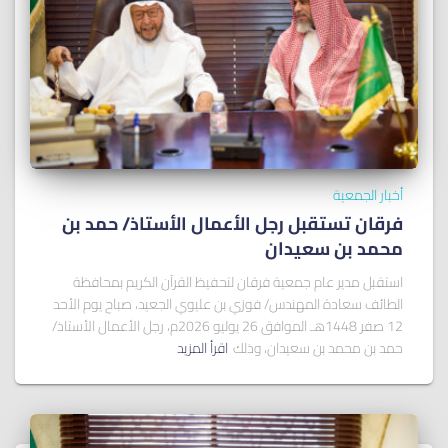
أخبار الجمعية
فرقان تستقبل رجل الأعمال الأستاذ/ ﺣﻤﺪ ﺑﻦ
ﻣﺤﻤﺪ ﺑﻦ ﺳﻌﻴﺪان
استقبل مدير عام جمعية فرقان لتحفيظ القرآن الكريم بمحافظة
الطائف سعادة المهندس/ فوزي بن عليوي الجعيد، صباح يوم الأحد
12 صفر 1448هـ الموافق 26 يوليو 2026م، رجل الأعمال الأستاذ/
حمد بن محمد بن سعيدان، وذلك
اقرأ المزيد