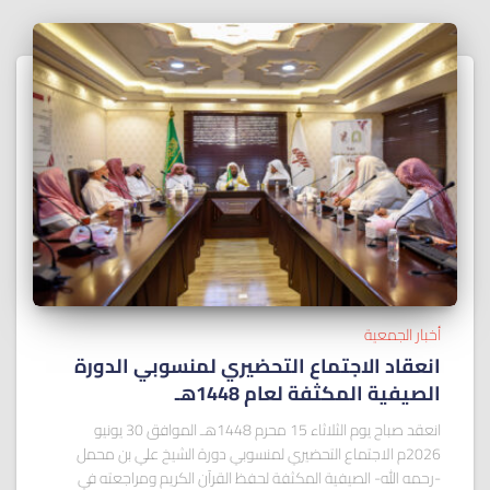
أخبار الجمعية
انعقاد الاجتماع التحضيري لمنسوبي الدورة
الصيفية المكثفة لعام 1448هـ
انعقد صباح يوم الثلاثاء 15 محرم 1448هـ الموافق 30 يونيو
2026م الاجتماع التحضيري لمنسوبي دورة الشيخ علي بن محمل
-رحمه الله- الصيفية المكثفة لحفظ القرآن الكريم ومراجعته في