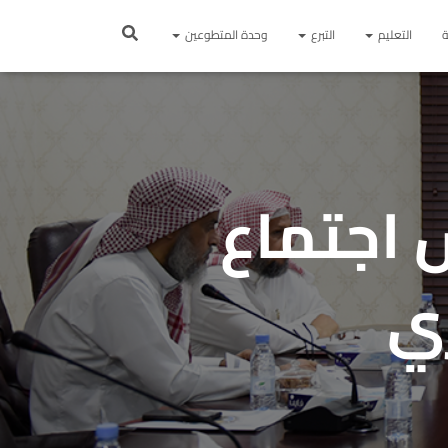
ة
التعليم
التبرع
وحدة المتطوعين
 اجتماع
ري