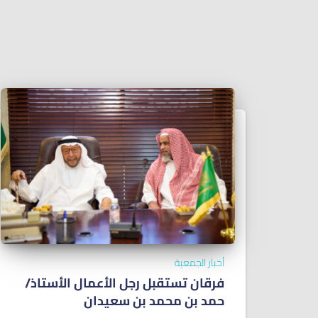
أخبار الجمعية
فرقان تستقبل رجل الأعمال الأستاذ/
ﺣﻤﺪ ﺑﻦ ﻣﺤﻤﺪ ﺑﻦ ﺳﻌﻴﺪان