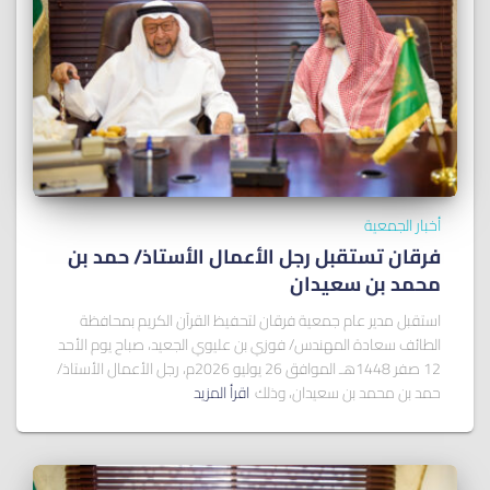
أخبار الجمعية
فرقان تستقبل رجل الأعمال الأستاذ/ ﺣﻤﺪ ﺑﻦ
ﻣﺤﻤﺪ ﺑﻦ ﺳﻌﻴﺪان
استقبل مدير عام جمعية فرقان لتحفيظ القرآن الكريم بمحافظة
الطائف سعادة المهندس/ فوزي بن عليوي الجعيد، صباح يوم الأحد
12 صفر 1448هـ الموافق 26 يوليو 2026م، رجل الأعمال الأستاذ/
حمد بن محمد بن سعيدان، وذلك
اقرأ المزيد