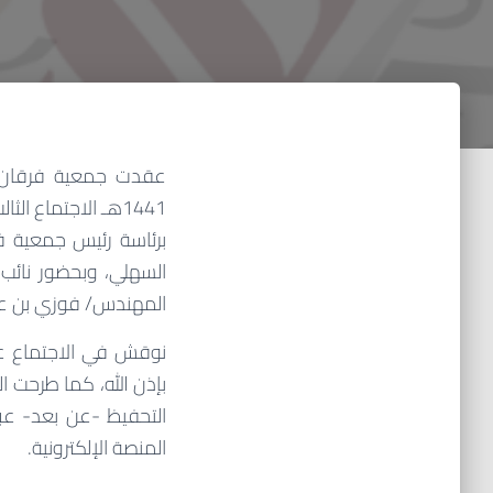
1441هـ الاجتماع 
برئاسة رئيس جمعية فر
السهلي، وبحضور نائب 
المهندس/ فوزي بن عل
نوقش في الاجتماع عد
بإذن الله، كما طرحت ا
التحفيظ -عن بعد- عبر
المنصة الإلكترونية.