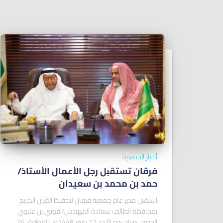
أخبار الجمعية
فرقان تستقبل رجل الأعمال الأستاذ/
ﺣﻤﺪ ﺑﻦ ﻣﺤﻤﺪ ﺑﻦ ﺳﻌﻴﺪان
استقبل مدير عام جمعية فرقان لتحفيظ القرآن الكريم
بمحافظة الطائف سعادة المهندس/ فوزي بن عليوي
الجعيد، صباح يوم الأحد 12 صفر 1448هـ الموافق 26