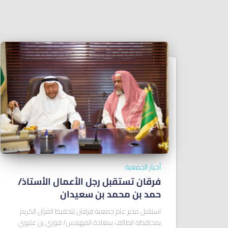
أخبار الجمعية
فرقان تستقبل رجل الأعمال الأستاذ/
ﺣﻤﺪ ﺑﻦ ﻣﺤﻤﺪ ﺑﻦ ﺳﻌﻴﺪان
استقبل مدير عام جمعية فرقان لتحفيظ القرآن الكريم
بمحافظة الطائف سعادة المهندس/ فوزي بن عليوي