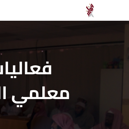
فعاليات
معلمي الج