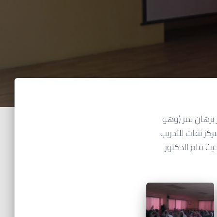
برهان نمر (وهو
ركز ثقات للتدريب
حيث قام الدكتور