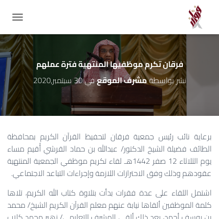
GATION
فرقان تكرم موظفيها المنتهية فترة عملهم
نشر بواسطة
مشرف الموقع
في
30 سبتمبر,2020
برعاية نائب رئيس جمعية فرقان لتحفيظ القرآن الكريم بمحافظة
الطائف فضيلة الشيخ الدكتور/ عبدالله بن حماد القرشي أُقيم مساء
يوم الثلاثاء 12 صفر 1442هـ لقاء تكريم موظفي الجمعية المنتهية
عقودهم وذلك وفق الاحترازات اللازمة وإجراءات التباعد الاجتماعي.
اشتمل اللقاء على عدة فقرات بدأت بتلاوة كتاب الله الكريم، تلاها
كلمة الموظفين ألقاها نيابة عنهم معلم القرآن الكريم الشيخ/ محمد
بن يوسف أحمد، بعد ذلك ألقى المشرف التعليمي/ زهير محمد كلاب