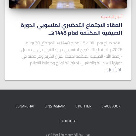
أخبار الجمعية
انعقاد الاجتماع التحضيري لمنسوبي الدورة
الصيفية المكثفة لعام 1448هـ
انعقد صباح يوم الثلاثاء 15 محرم 1448هـ الموافق 30 يونيو
2026م الاجتماع التحضيري لمنسوبي دورة الشيخ علي بن محمل
-رحمه الله- الصيفية المكثفة لحفظ القرآن الكريم ومراجعته في
دورتها السادسة والعشرين، لمناقشة لوائح وضوابط التعليم
اقرأ المزيد
SNAPCHAT
INSTAGRAM
TWITTER
FACEBOOK
YOUTUBE
سياسة الخصوصية
|
وظائف