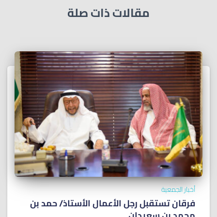
مقالات ذات صلة
أخبار الجمعية
فرقان تستقبل رجل الأعمال الأستاذ/ ﺣﻤﺪ ﺑﻦ
ﻣﺤﻤﺪ ﺑﻦ ﺳﻌﻴﺪان