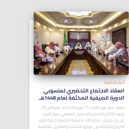
أخبار الجمعية
انعقاد الاجتماع التحضيري لمنسوبي
الدورة الصيفية المكثفة لعام 1448هـ
انعقد صباح يوم الثلاثاء 15 محرم 1448هـ الموافق 30
يونيو 2026م الاجتماع التحضيري لمنسوبي دورة الشيخ
علي بن محمل -رحمه الله- الصيفية المكثفة لحفظ القرآن
الكريم ومراجعته في دورتها السادسة والعشرين، لمناقشة