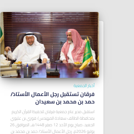
أخبار الجمعية
فرقان تستقبل رجل الأعمال الأستاذ/
ﺣﻤﺪ ﺑﻦ ﻣﺤﻤﺪ ﺑﻦ ﺳﻌﻴﺪان
استقبل مدير عام جمعية فرقان لتحفيظ القرآن الكريم
بمحافظة الطائف سعادة المهندس/ فوزي بن عليوي
الجعيد، صباح يوم الأحد 12 صفر 1448هـ الموافق 26
يوليو 2026م، رجل الأعمال الأستاذ/ حمد بن محمد بن