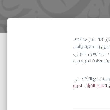
عقدت جمعية فرقان لتحفيظ القرآن الكريم بمحافظة الطائف مساء يوم الإثنين الموافق 18 صفر 1442هـ
اري بالجمعية برئاسة
مد بن موسى السهلي،
معية سعادة المهندس/
نة، مع التأكيد
على
تعليم القرآن الكريم