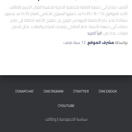
أقامت مراكز أبي حنيفة التابعة للجمعية الخيرية لتحفيظ القرآن الكريم بالطائف
الأحد الموافق 10 / 8 / 1435هـ حفلها السنوي الختامي للعام 1435هـ بحضور
سعادة مدير عام الجمعية المهندس فوزي بن عليوي الجعيد إضافة إلى مدير
حلقات أبي حنيفة الأستاذ ناصر المالكي ومدراء المراكز والطلاب. تخلل الحفل
فقرات عدة من
اقرأ المزيد
بواسطة
مشرف الموقع
,
12 سنة
مضت
SNAPCHAT
INSTAGRAM
TWITTER
FACEBOOK
YOUTUBE
سياسة الخصوصية
|
وظائف