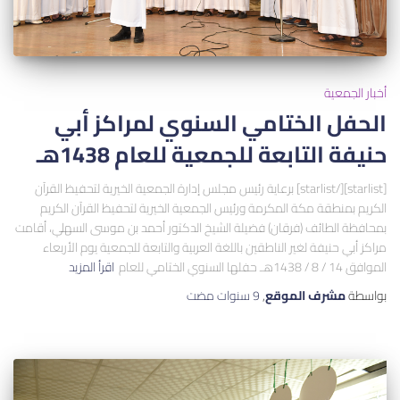
أخبار الجمعية
الحفل الختامي السنوي لمراكز أبي
حنيفة التابعة للجمعية للعام 1438هـ
[starlist][/starlist] برعاية رئيس مجلس إدارة الجمعية الخيرية لتحفيظ القرآن
الكريم بمنطقة مكة المكرمة ورئيس الجمعية الخيرية لتحفيظ القرآن الكريم
بمحافظة الطائف (فرقان) فضيلة الشيخ الدكتور أحمد بن موسى السهلي، أقامت
مراكز أبي حنيفة لغير الناطقين باللغة العربية والتابعة للجمعية يوم الأربعاء
الموافق 14 / 8 / 1438هـ حفلها السنوي الختامي للعام
اقرأ المزيد
بواسطة
مشرف الموقع
,
9 سنوات
مضت