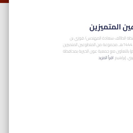
ين المتميزين
حافظة الطائف سعادة المهندس/ فوزي بن
عليوي الجعيد مساء يوم الثلاثاء الموافق 3 ذي القعدة 1444هـ مجموعة من المتطوعين المتميزين
م) بالتعاون مع جمعية عون الخيرية بمحافظة
ي. إبراهيم
اقرأ المزيد