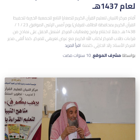
لعام 1437هـ
أقام مركز (التبيان لتعليم القرآن الكريم للصغار) التابع للجمعية الخيرية لتحفيظ
القرآن الكريم بمحافظة الطائف (فرقان) يوم أمس الإثنين الموافق 23 / 1 /
1438هـ حفلاً لاختتام برامج وفعاليات المركز. اشتمل الحفل على نماذج من
قراءات طلاب المركز لكتاب الله الكريم مع عرض تعريفي للمركز، كما ألقى مدير
المركز الأستاذ رائد الحارثي كلمتة
اقرأ المزيد
بواسطة
مشرف الموقع
,
10 سنوات
مضت