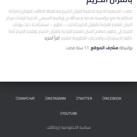
عقدت الجمعية الخيرية لتحفيظ القرآن الكريم بمحافظة الطائف (فرقان) شراكة
استراتيجية مع مؤسسة محمد وعبدالله بن إبراهيم السبيعي الخيرية لإنشاء مركز
التبيان لتعليم القراءة بالقرآن الكريم (تدريب – تطوير – استشارات)، حيث يهدف
المركز إلى تطوير مناهج التبيان لتعليم القراءة بالقرآن الكريم، ويقدم المركز أيضاً
كافة الاستشارات والخدمات التطويرية لتعليم
اقرأ المزيد
بواسطة
مشرف الموقع
,
11 سنة
مضت
SNAPCHAT
INSTAGRAM
TWITTER
FACEBOOK
YOUTUBE
سياسة الخصوصية
|
وظائف