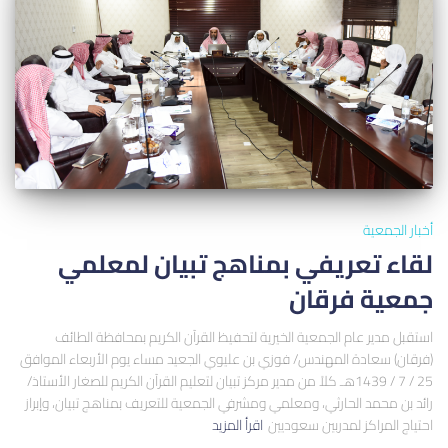
أخبار الجمعية
لقاء تعريفي بمناهج تبيان لمعلمي
جمعية فرقان
استقبل مدير عام الجمعية الخيرية لتحفيظ القرآن الكريم بمحافظة الطائف
(فرقان) سعادة المهندس/ فوزي بن عليوي الجعيد مساء يوم الأربعاء الموافق
25 / 7 / 1439هـ كلاً من مدير مركز تبيان لتعليم القرآن الكريم للصغار الأستاذ/
رائد بن محمد الحارثي، ومعلمي ومشرفي الجمعية للتعريف بمناهج تبيان، وإبراز
احتياج المراكز لمدربين سعوديين
اقرأ المزيد