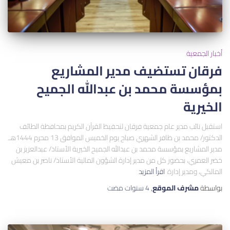
أخبار الجمعية
فرقان تستضيف مدير المشاريع
بمؤسسة محمد بن عبدالله الجميح
الخيرية
استقبل نائب مدير عام جمعية فرقان لتحفيظ القرآن الكريم بمحافظة الطائف
الدكتور/ محمد بن ظافر الشهري صباح يوم الخميس الموافق 13 محرم 1444هـ
مدير المشاريع بمؤسسة محمد بن عبدالله الجميح الخيرية الأستاذ/ عبدالعزيز بن
خضر العمري، بحضور كل من مدير إدارة الشؤون المالية الأستاذ/ ناصر بن معيش
المالكي، ومدير إدارة
اقرأ المزيد
بواسطة
مشرف الموقع
,
4 سنوات
مضت