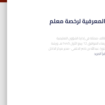
المعرفية لرخصة معلم
ئف ممثلة في إدارة الشؤون التعليمية
بالتعاون مع وقف غراس بالمدينة المنورة مساء يوم الأربعاء الموافق 12 ربيع الأول 1445هـ ورشة
ور/ عبدالله بن ناصر الحلفي -مدير مركز الداخل
قرأ المزيد