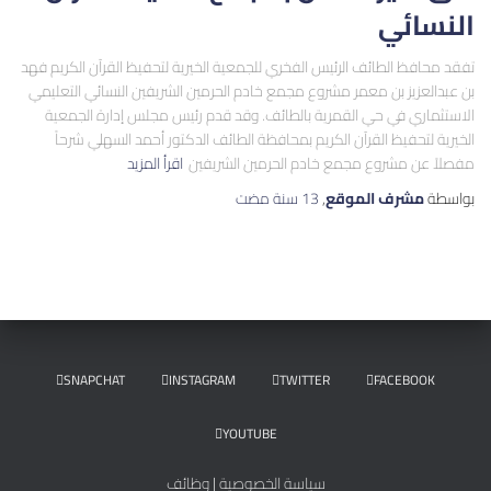
النسائي
تفقد محافظ الطائف الرئيس الفخري للجمعية الخيرية لتحفيظ القرآن الكريم فهد
بن عبدالعزيز بن معمر مشروع مجمع خادم الحرمين الشريفين النسائي التعليمي
الاستثماري في حي القمرية بالطائف. وقد قدم رئيس مجلس إدارة الجمعية
الخيرية لتحفيظ القرآن الكريم بمحافظة الطائف الدكتور أحمد السهلي شرحاً
مفصلاً عن مشروع مجمع خادم الحرمين الشريفين
اقرأ المزيد
بواسطة
مشرف الموقع
,
13 سنة
مضت
SNAPCHAT
INSTAGRAM
TWITTER
FACEBOOK
YOUTUBE
سياسة الخصوصية
|
وظائف