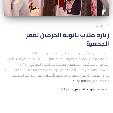
أخبار الجمعية
زيارة طلاب ثانوية الحرمين لمقر
الجمعية
ضمن برنامج “قرآني سر نجاحي” الذي تقيمه إدارة العلاقات
العامة والإعلام بالجمعية الخيرية لتحفيظ القرآن الكريم بالطائف (فرقان) لطلاب
المدارس بالمحافظة، استضافت الجمعية يوم الثلاثاء الموافق 24 / 3 /
1439هـ وفداً من طلاب ثانوية الحرمين والبالغ عددهم (9) طلاب، برفقة الأستاذ
بندر بن محمد الغامدي، وقد تم تعريفهم بأنشطة وأعمال وبرامج الجمعية،
واصطحابهم أيضاً
اقرأ المزيد
بواسطة
مشرف الموقع
,
9 سنوات
مضت