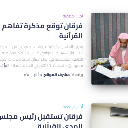
أخبار الجمعية
فرقان توقع مذكرة تفاهم م
القرآنية
بعون الله تعالى وتوفيقه وقعت جمعية فرقان لتحفيظ ال
17 شوال 1447هـ الموا
الطائف المتخصصة في إقراء القرآن الكريم وقراءاته الم
تحقيق رؤية المملكة 2030م في العناية بالقطاع
اقرأ ال
بواسطة
مشرف الموقع
,
4 أشهر
مضت
أخبار الجمعية
فرقان تستقبل رئيس مجلس إ
الهدى القرآنية