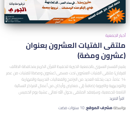
أخبار الجمعية
ملتقى الفتيات العشرون بعنوان
(عشرون ومضة)
يقيم القسم النسوي بالجمعية الخيرية لتحفيظ القرآن الكريم بمحافظة الطائف
(فرقان) ملتقى الفتيات العشرون تحت مسمى (عشرون ومضة) للفتيات من عمر
14 عاماً، حيث يتخلله العديد من البرامج والفعاليات التدريبية والمهارية
والتوجيهية والتربوية إضافةً إلى معارض وأركان من أعمال المراكز النسائية
التابعة للجمعية، وسيُعقد الملتقى بحول الله تعالى عشية يوم الخميس
اقرأ المزيد
بواسطة
مشرف الموقع
,
10 سنوات
مضت