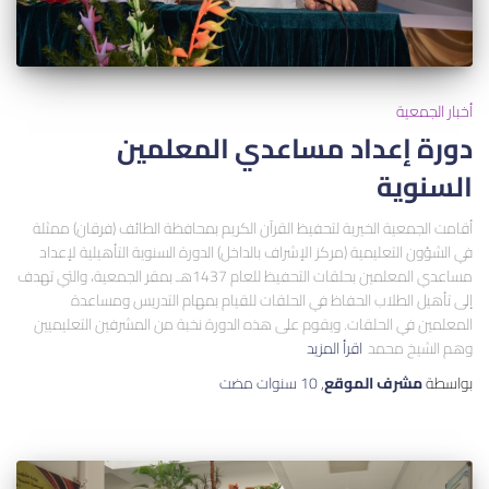
أخبار الجمعية
دورة إعداد مساعدي المعلمين
السنوية
أقامت الجمعية الخيرية لتحفيظ القرآن الكريم بمحافظة الطائف (فرقان) ممثلة
في الشؤون التعليمية (مركز الإشراف بالداخل) الدورة السنوية التأهيلية لإعداد
مساعدي المعلمين بحلقات التحفيظ للعام 1437هـ بمقر الجمعية، والتي تهدف
إلى تأهيل الطلاب الحفاظ في الحلقات للقيام بمهام التدريس ومساعدة
المعلمين في الحلقات. ويقوم على هذه الدورة نخبة من المشرفين التعليميين
وهم الشيخ محمد
اقرأ المزيد
بواسطة
مشرف الموقع
,
10 سنوات
مضت