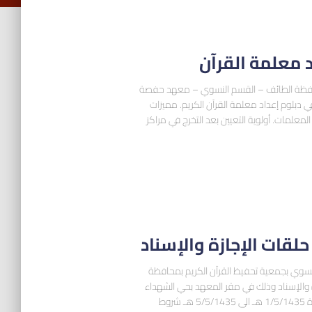
 معلمة القرآن
بمحافظة الطائف – القسم النسوي – معهد حفصة
ي دبلوم إعداد معلمة القرآن الكريم. مميزات
لمعلمات. أولوية التعيين بعد التخرج في مراكز
حلقات الإجازة والإسناد
نسوي بجمعية تحفيظ القرآن الكريم بمحافظة
ة والإسناد وذلك في مقر المعهد بحي الشهداء
الجنوبية – شارع التلفزيون خلف مجمع البنات خلال الفترة 1/5/1435 هـ الى 5/5/1435 هـ شروط