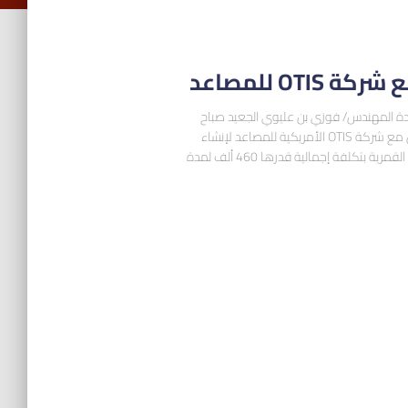
OT للمصاعد
دة المهندس/ فوزي بن عليوي الجعيد صباح
يوم الأحد الموافق 11 ربيع الأول 1443هـ اتفاقية عمل مع شركة OTIS الأمريكية للمصاعد لإنشاء
وتركيب أربعة مصاعد في الوقف التعليمي النسائي بحي القمرية بتكلفة إجمالية قدرها 460 ألف لمدة