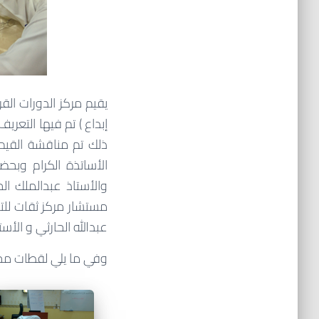
إبداع ) تم فيها التع
ذلك تم مناقشة القيم
الأساتذة الكرام وبحض
والأستاذ عبدالملك ال
مستشار مركز ثقات للت
عبدالله الحارثي و ال
وفي ما يلي لقطات مختا