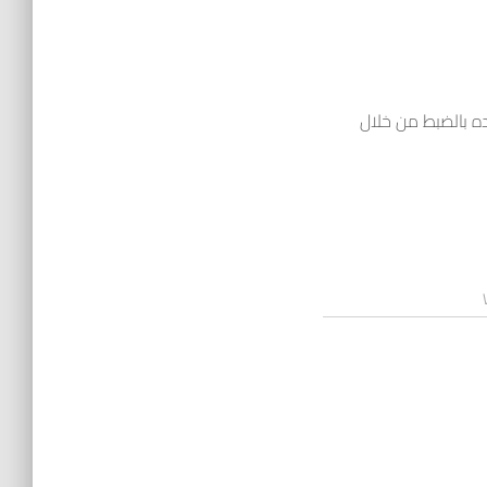
01 والاستفسار عن ما تريده بالضبط من خلال