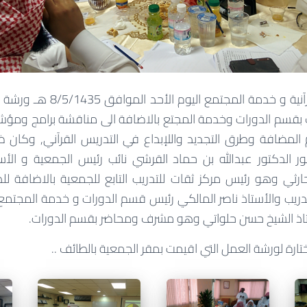
يقيم مركز الدورات القرآنية و خدمة
ريف بقسم الدورات وخدمة المجتع بالاضافة الى مناقشة برامج ومؤش
 المضافة وطرق التجديد واللإبداع في التدريس القرآني, وكان
ور الدكتور عبدالله بن حماد القرشي نائب رئيس الجمعية و ال
حارثي وهو رئيس مركز ثقات للتدريب التابع للجمعية بالاضافة ل
دريب والأستاذ ناصر المالكي رئيس قسم الدورات و خدمة المجتم
أستاذ الشيخ حسن حلواتي وهو مشرف ومحاضر بقسم الدورات.
رة لورشة العمل التي اقيمت بمقر الجمعية بالطائف ..