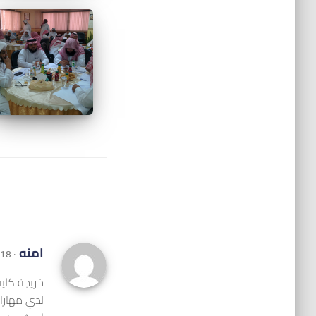
امنه
· 18 مارس,2014 at 9:13 م
خريجة كليه
لدي مهارات