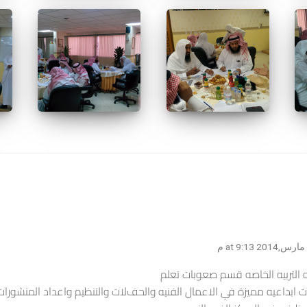
 التربيه الخاصه قسم صعوبات تعلم
 ابداعيه مميزة في اﻻعمال الفنيه والحفﻻت والتنظيم واعداد المنشورات