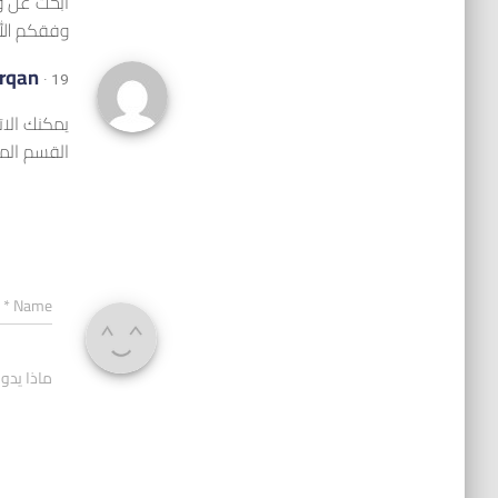
ابحث عن و
وفقكم الل
rqan
· 19 مارس,2014 at 9:32 ص
القسم ال
*
Name
ماذا يدو