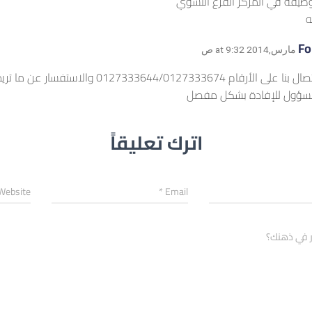
ظيفه في المركز الفرع النسوي
ه
Fo
يمكنك الاتصال بنا على الأرقام 27333644/0127333674
مسؤول للإفادة بشكل مفصل
اترك تعليقاً
Website
*
Email
ر في ذهنك؟