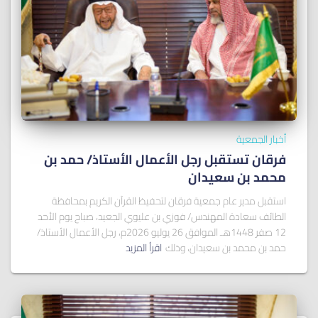
أخبار الجمعية
فرقان تستقبل رجل الأعمال الأستاذ/ ﺣﻤﺪ ﺑﻦ
ﻣﺤﻤﺪ ﺑﻦ ﺳﻌﻴﺪان
استقبل مدير عام جمعية فرقان لتحفيظ القرآن الكريم بمحافظة
الطائف سعادة المهندس/ فوزي بن عليوي الجعيد، صباح يوم الأحد
12 صفر 1448هـ الموافق 26 يوليو 2026م، رجل الأعمال الأستاذ/
حمد بن محمد بن سعيدان، وذلك
اقرأ المزيد