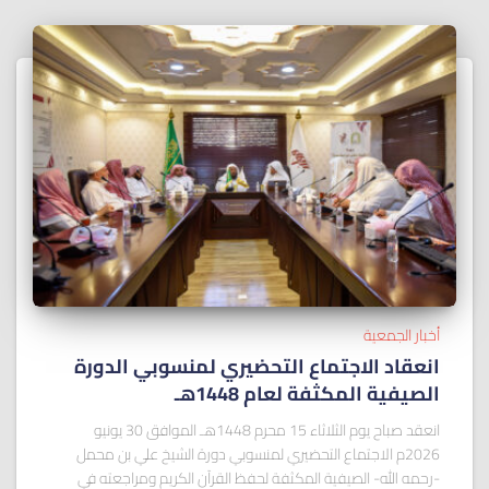
أخبار الجمعية
انعقاد الاجتماع التحضيري لمنسوبي الدورة
الصيفية المكثفة لعام 1448هـ
انعقد صباح يوم الثلاثاء 15 محرم 1448هـ الموافق 30 يونيو
2026م الاجتماع التحضيري لمنسوبي دورة الشيخ علي بن محمل
-رحمه الله- الصيفية المكثفة لحفظ القرآن الكريم ومراجعته في