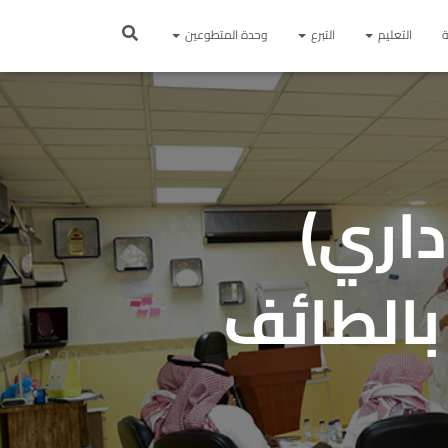
ة
التعليم
التبرع
وحدة المتطوعين
داري)
بالطائف