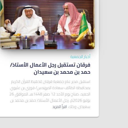
أخبار الجمعية
فرقان تستقبل رجل الأعمال الأستاذ/
ﺣﻤﺪ ﺑﻦ ﻣﺤﻤﺪ ﺑﻦ ﺳﻌﻴﺪان
استقبل مدير عام جمعية فرقان لتحفيظ القرآن الكريم
بمحافظة الطائف سعادة المهندس/ فوزي بن عليوي
الجعيد، صباح يوم الأحد 12 صفر 1448هـ الموافق 26
يوليو 2026م، رجل الأعمال الأستاذ/ حمد بن محمد بن
سعيدان، وذلك
اقرأ المزيد