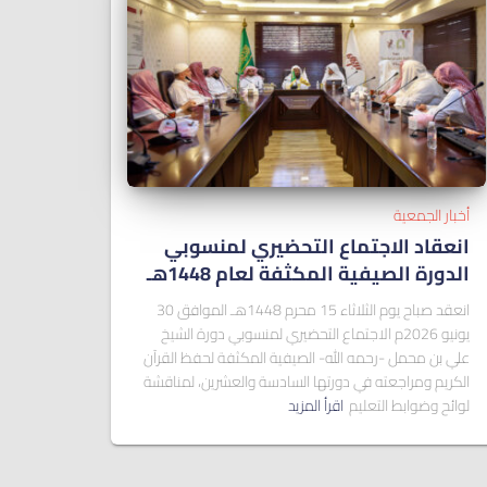
أخبار الجمعية
انعقاد الاجتماع التحضيري لمنسوبي
الدورة الصيفية المكثفة لعام 1448هـ
انعقد صباح يوم الثلاثاء 15 محرم 1448هـ الموافق 30
يونيو 2026م الاجتماع التحضيري لمنسوبي دورة الشيخ
علي بن محمل -رحمه الله- الصيفية المكثفة لحفظ القرآن
الكريم ومراجعته في دورتها السادسة والعشرين، لمناقشة
لوائح وضوابط التعليم
اقرأ المزيد