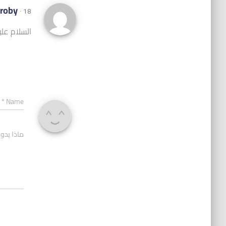
lroby
· 18 أبريل,2018 at 7:47 م
السلام علي
*
Name
ماذا يدو