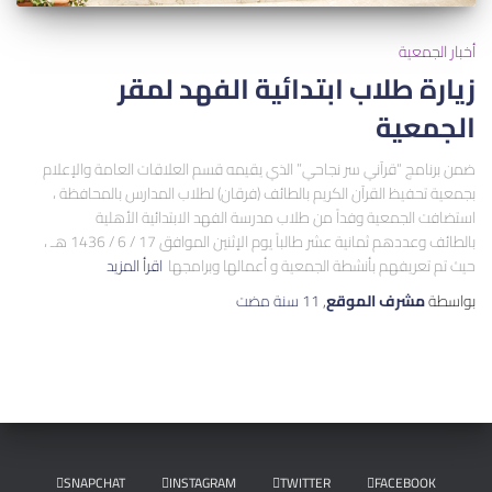
أخبار الجمعية
زيارة طلاب ابتدائية الفهد لمقر
الجمعية
ضمن برنامج “قرآني سر نجاحي” الذي يقيمه قسم العلاقات العامة والإعلام
بجمعية تحفيظ القرآن الكريم بالطائف (فرقان) لطلاب المدارس بالمحافظة ،
استضافت الجمعية وفداً من طلاب مدرسة الفهد الابتدائية الأهلية
بالطائف وعددهم ثمانية عشر طالباً يوم الإثنين الموافق 17 / 6 / 1436 هـ ،
حيث تم تعريفهم بأنشطة الجمعية و أعمالها وبرامجها
اقرأ المزيد
بواسطة
مشرف الموقع
,
11 سنة
مضت
SNAPCHAT
INSTAGRAM
TWITTER
FACEBOOK