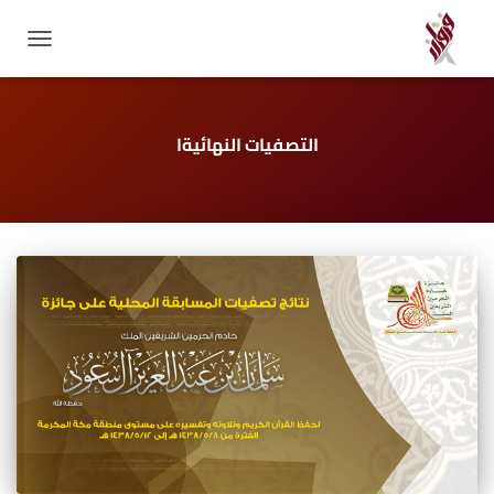
GATION
التصفيات النهائيةا