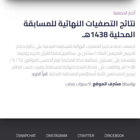
أخبار الجمعية
نتائج التصفيات النهائية للمسابقة
المحلية 1438هـ
اجتمعت لجنة تحكيم التصفيات النهائية للمسابقة المحلية على جائزة خادم
الحرمين الشريفين الملك / سلمان بن عبدالعزيز لحفظ القرآن الكريم وتلاوته
وتفسيره على مستوى منطقة مكة المكرمة يوم الخميس الموافق 12 / 5 /
1438هـ واطلعت على محضر النتيجة النهائية للمسابقة، وقررت حسب النظام
ترشيح المتسابقين الآتية أسماؤهم للمسابقة المحلية
اقرأ المزيد
بواسطة
مشرف الموقع
,
9 سنوات
مضت
SNAPCHAT
INSTAGRAM
TWITTER
FACEBOOK