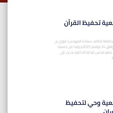
عية تحفيظ القرآن
 بمحافظة الطائف سعادة المهندس/ فوزي بن
عليوي الجعيد يوم الاثنين 3 جمادى الآخرة 1447هـ الموافق 24 نوفمبر 2025م وفداً من جمعية
عضو مجلس الإدارة الدكتور/ بدر بن علي
د
عية وحي لتحفيظ
سان