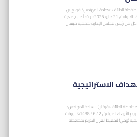
 بمحافظة الطائف سعادة المهندس/ فوزي بن
عليوي الجعيد صباح يوم الأربعاء 23 ذي القعدة 1446هـ الموافق 21 مايو 2025م وفداً من جمعية
 كل من رئيس مجلس الإدارة بجمعية ميسان
هداف الاستراتيجية
م بمحافظة الطائف (فرقان) سعادة المهندس/
فوزي بن عليوي الجعيد، أقامت الجمعية بمقرها الرئيس يوم الأربعاء الموافق 2 / 6 / 1438هـ ورشة
عية (وحي) لتحفيظ القرآن الكريم بمحافظة