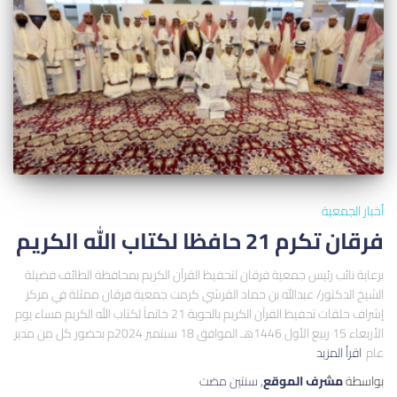
أخبار الجمعية
فرقان تكرم 21 حافظا لكتاب الله الكريم
برعاية نائب رئيس جمعية فرقان لتحفيظ القرآن الكريم بمحافظة الطائف فضيلة
الشيخ الدكتور/ عبدالله بن حماد القرشي كرمت جمعية فرقان ممثلة في مركز
إشراف حلقات تحفيظ القرآن الكريم بالحوية 21 خاتماً لكتاب الله الكريم مساء يوم
الأربعاء 15 ربيع الأول 1446هـ الموافق 18 سبتمبر 2024م بحضور كل من مدير
عام
اقرأ المزيد
بواسطة
مشرف الموقع
,
سنتين
مضت