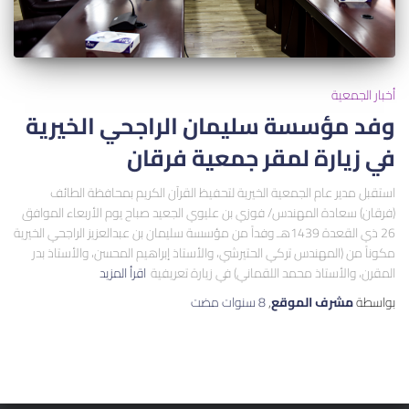
أخبار الجمعية
وفد مؤسسة سليمان الراجحي الخيرية
في زيارة لمقر جمعية فرقان
استقبل مدير عام الجمعية الخيرية لتحفيظ القرآن الكريم بمحافظة الطائف
(فرقان) سعادة المهندس/ فوزي بن عليوي الجعيد صباح يوم الأربعاء الموافق
26 ذي القعدة 1439هـ وفداً من مؤسسة سليمان بن عبدالعزيز الراجحي الخيرية
مكوناً من (المهندس تركي الحتيرشي، والأستاذ إبراهيم المحسن، والأستاذ بدر
المقرن، والأستاذ محمد اللقماني) في زيارة تعريفية
اقرأ المزيد
بواسطة
مشرف الموقع
,
8 سنوات
مضت